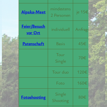
mindestens
Alpaka-Meet
je 15€
2 Personen
Feier/Besuch
individuell
Anfrage
vor Ort
Patenschaft
Basis
45€
Tour
70€
Single
Tour duo
120€
Foto
160€
Single
Fotoshooting
80€
Shooting